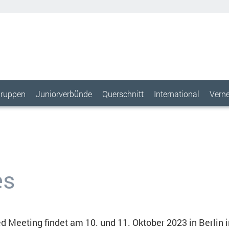
ruppen
Juniorverbünde
Querschnitt
International
Vern
es
Single-cell transcriptom
analysis suggests cells o
 Meeting findet am 10. und 11. Oktober 2023 in Berlin 
tumor microenvironment