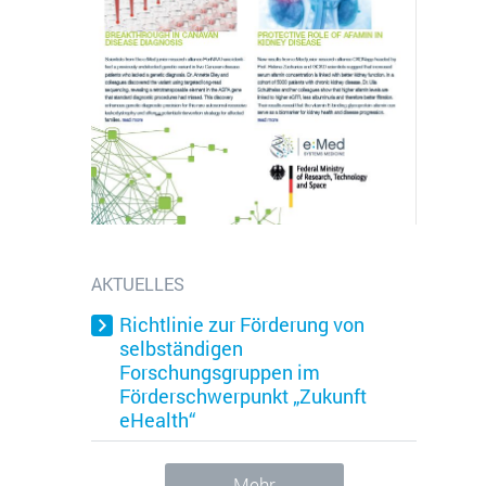
AKTUELLES
Richtlinie zur Förderung von
kie wird verwendet, um die
selbständigen
 zu identifizieren, um die
Forschungsgruppen im
Förderschwerpunkt „Zukunft
kie ist ein Session-Cookie und
eHealth“
ind.
Mehr