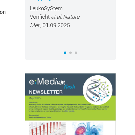
ween
LeukoSyStem
Try-I
melanoma
ion
Vonficht
et al
,
Nature
Peter
Met.,
01.09.2025
12.09
Direct
,
zbar zu machen sowie Zugriffe auf