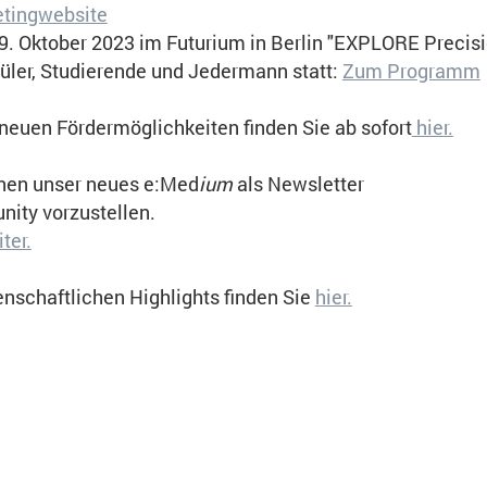
etingwebsite
major discriminator bet
brain and extracranial 
9. Oktober 2023 im Futurium in Berlin "EXPLORE Precis
metastases
üler, Studierende und Jedermann statt:
Zum Programm
MelBrainSys
neuen Fördermöglichkeiten finden Sie ab sofort
hier.
Grützmann
et al,
Biology 
16.09.2025
hnen unser neues e:Med
ium
als Newsletter
ity vorzustellen.
ter.
 Website benötigt und helfen dabei, unsere Website nut
nschaftlichen Highlights finden Sie
hier.
ichen.