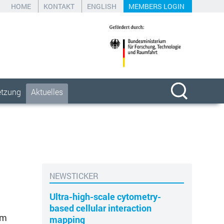
HOME
KONTAKT
ENGLISH
MEMBERS LOGIN
etzung
Aktuelles
NEWSTICKER
e
Ultra-high-scale cytometry-
Chemi
f the
based cellular interaction
of nuc
im
 as a
mapping
prese