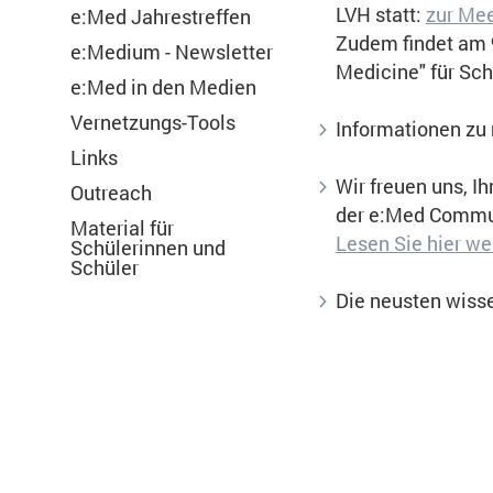
LVH statt:
zur Me
e:Med Jahrestreffen
Zudem findet am 
e:Medium - Newsletter
Medicine" für Sch
e:Med in den Medien
Vernetzungs-Tools
Informationen zu 
Links
Wir freuen uns, I
Outreach
Notwendig
der e:Med Commun
Material für
Lesen Sie hier wei
Schülerinnen und
Schüler
Diese werden für die Grundfunktionen der
Die neusten wisse
sichere Bereiche unserer Website ermögl
Cookie Informationen anzeigen