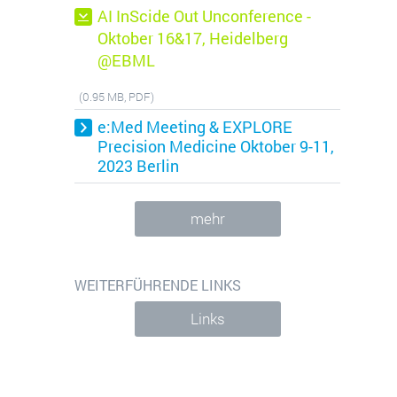
AI InScide Out Unconference -
Oktober 16&17, Heidelberg
@EBML
(0.95 MB, PDF)
e:Med Meeting & EXPLORE
Precision Medicine Oktober 9-11,
ionen über ihre Seitenaufrufe zu
2023 Berlin
.
mehr
WEITERFÜHRENDE LINKS
Links