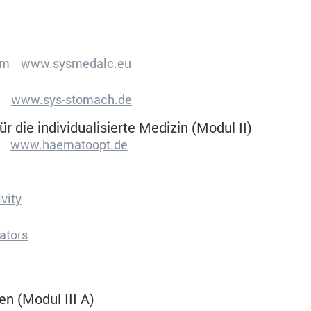
werden keine personenbezogenen Daten gespeichert.
sm
www.sysmedalc.eu
www.sys-stomach.de
r die individualisierte Medizin (Modul II)
www.haematoopt.de
Ablehnen
vity
verwendet, um anonymes Tracking zu aktivieren. Hierbe
.
tors
 (Modul III A)