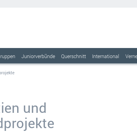
ruppen
Juniorverbünde
Querschnitt
International
Vern
projekte
ien und
projekte