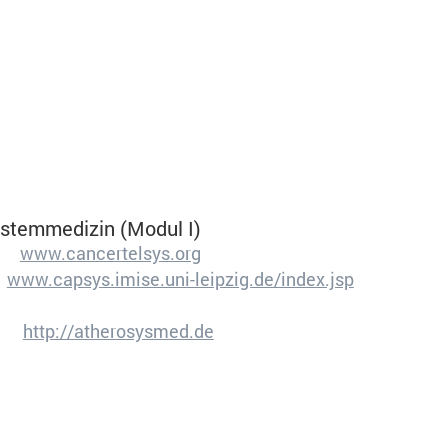
er Seite
schungszentrum
ystemmedizin (Modul I)
www.cancertelsys.org
www.capsys.imise.uni-leipzig.de/index.jsp
dpconsentmanagement
http://atherosysmed.de
Session
Das Cookie wird von DER PUNKT Consent Management 
zu speichern, ob der Benutzer der Verwendung von Cook