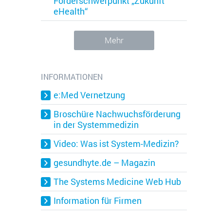
Förderschwerpunkt „Zukunft
eHealth“
Mehr
INFORMATIONEN
e:Med Vernetzung
Broschüre Nachwuchsförderung
in der Systemmedizin
Video: Was ist System-Medizin?
gesundhyte.de – Magazin
kie wird verwendet, um die
The Systems Medicine Web Hub
 zu identifizieren, um die
kie ist ein Session-Cookie und
Information für Firmen
ind.