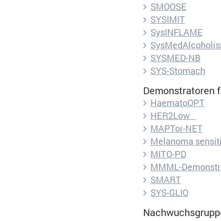
SMOOSE
SYSIMIT
SysINFLAME
SysMedAlcoholi
SYSMED-NB
SYS-Stomach
Demonstratoren fü
HaematoOPT
Marketing und Statistik
HER2Low
MAPTor-NET
Alle akzeptieren
Speichern
Melanoma sensiti
Marketing und Statistik Cookies werden 
MITO-PD
an eventuelle Drittanbieter weitergeleitet
MMML-Demonstra
SMART
Impressum
Datenschutz
SYS-GLIO
Cookie Informationen anzeigen
Nachwuchsgruppen