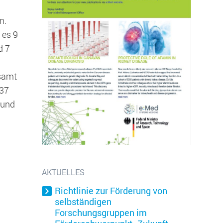
n.
 es 9
d 7
esamt
(37
 und
n
zbar zu machen sowie Zugriffe auf
AKTUELLES
Richtlinie zur Förderung von
selbständigen
Forschungsgruppen im