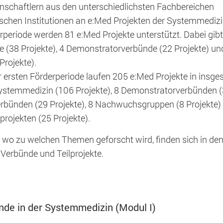
schaftlern aus den unterschiedlichsten Fachbereichen
schen Institutionen an e:Med Projekten der Systemmedizi
rperiode werden 81 e:Med Projekte unterstützt. Dabei gibt
(38 Projekte), 4 Demonstratorverbünde (22 Projekte) un
Projekte).
r ersten Förderperiode laufen 205 e:Med Projekte in insg
ystemmedizin (106 Projekte), 8 Demonstratorverbünden 
verbünden (29 Projekte), 8 Nachwuchsgruppen (8 Projekte)
rojekten (25 Projekte).
 wo zu welchen Themen geforscht wird, finden sich in de
 Website benötigt und helfen dabei, unsere Website nut
Verbünde und Teilprojekte.
ichen.
de in der Systemmedizin (Modul I)