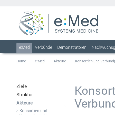
e:Med
Verbünde
Demonstratoren
Nachwuchsg
Home
e:Med
Akteure
Konsortien und Verbund
Konsort
Ziele
Struktur
Verbund
Akteure
Konsortien und