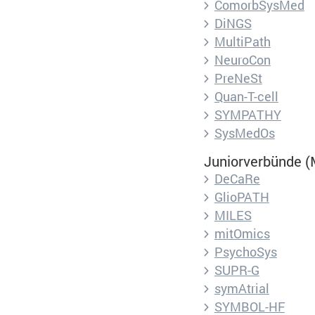
ComorbSysMed
DiNGS
MultiPath
NeuroCon
Titel:
Piwik
PreNeSt
Quan-T-cell
Anbieter:
ePrivacy Holding G
SYMPATHY
SysMedOs
Dieses Cookie wird v
Juniorverbünde (M
Beschreibung:
unterscheiden. Es s
DeCaRe
GlioPATH
MILES
mitOmics
Cookie Name:
PsychoSys
SUPR-G
Dauer:
symAtrial
SYMBOL-HF