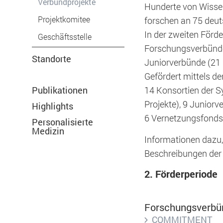
Verbundprojekte
Hunderte von Wissen
Projektkomitee
forschen an 75 deut
In der zweiten Förde
Geschäftsstelle
Forschungsverbünde 
Standorte
Juniorverbünde (21 
Gefördert mittels de
Publikationen
14 Konsortien der S
Projekte), 9 Junior
Highlights
Notwendig
6 Vernetzungsfondsp
Personalisierte
Medizin
Informationen dazu,
Diese werden für die Grundfunktionen der
Beschreibungen der 
sichere Bereiche unserer Website ermögl
2. Förderperiode
Forschungsverbün
Cookie Informationen anzeigen
COMMITMENT