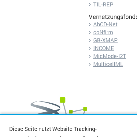
Beschreibung:
TIL-REP
Vernetzungsfond
AbCD-Net
coNfirm
Cookie Name:
GB-XMAP
INCOME
MicMode-I2T
Dauer:
MulticellML
Beschreibung:
Cookies:
Cookie Name:
Dauer:
Diese Seite nutzt Website Tracking-