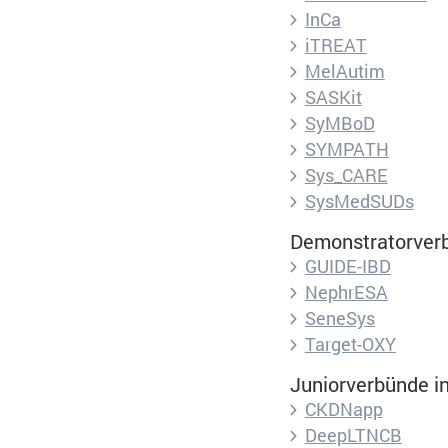
InCa
iTREAT
MelAutim
Titel:
PHP Session
SASKit
SyMBoD
Anbieter:
e:Med
SYMPATH
Sys_CARE
SysMedSUDs
Cookie Name:
Demonstratorverb
GUIDE-IBD
Dauer:
NephrESA
SeneSys
Cookies:
Target-OXY
Juniorverbünde in
Beschreibung:
CKDNapp
DeepLTNCB