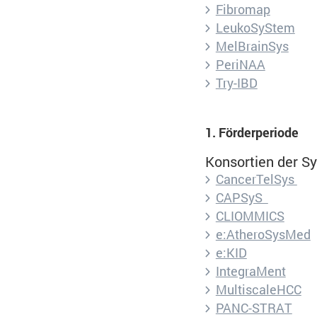
Fibromap
LeukoSyStem
MelBrainSys
PeriNAA
Try-IBD
Titel:
Cookie Richtlinien d
1. Förderperiode
Anbieter:
Deutsches Krebsfor
Konsortien der S
CancerTelSys
CAPSyS
Cookie Name:
CLIOMMICS
e:AtheroSysMed
Dauer:
e:KID
IntegraMent
Cookies:
MultiscaleHCC
PANC-STRAT
Beschreibung: