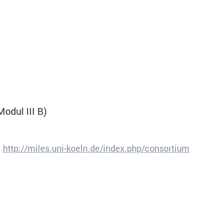
mbH Große Bleichen 21 20354 Hamburg Germany
erwendet, um die Nutzer bei der Erfassung von Informat
odul III B)
ammelt anonyme Informationen für Besucherstatistiken
http://miles.uni-koeln.de/index.php/consortium
PIWIK_SESSID
Session