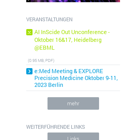
VERANSTALTUNGEN
AI InScide Out Unconference -
Oktober 16&17, Heidelberg
@EBML
(0.95 MB, PDF)
e:Med Meeting & EXPLORE
Precision Medicine Oktober 9-11,
2023 Berlin
i werden können anonymisierte Daten
mehr
WEITERFÜHRENDE LINKS
Links